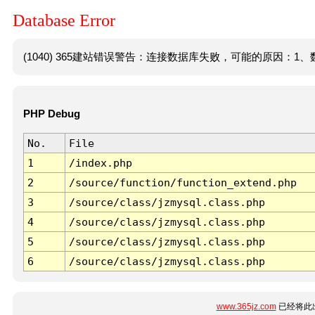
Database Error
(1040) 365建站错误警告：连接数据库失败，可能的原因：1、数
PHP Debug
No.
File
1
/index.php
2
/source/function/function_extend.php
3
/source/class/jzmysql.class.php
4
/source/class/jzmysql.class.php
5
/source/class/jzmysql.class.php
6
/source/class/jzmysql.class.php
www.365jz.com
已经将此