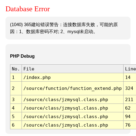
Database Error
(1040) 365建站错误警告：连接数据库失败，可能的原
因：1、数据库密码不对; 2、mysql未启动。
PHP Debug
No.
File
Line
1
/index.php
14
2
/source/function/function_extend.php
324
3
/source/class/jzmysql.class.php
211
4
/source/class/jzmysql.class.php
62
5
/source/class/jzmysql.class.php
94
6
/source/class/jzmysql.class.php
76