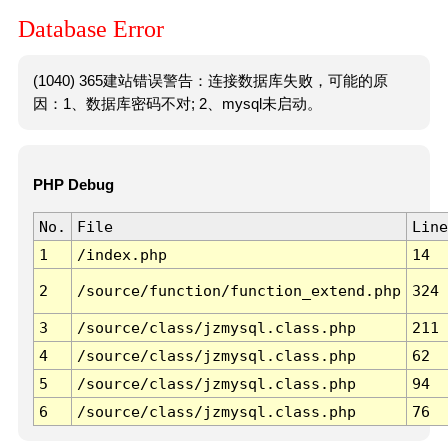
Database Error
(1040) 365建站错误警告：连接数据库失败，可能的原
因：1、数据库密码不对; 2、mysql未启动。
PHP Debug
No.
File
Line
1
/index.php
14
2
/source/function/function_extend.php
324
3
/source/class/jzmysql.class.php
211
4
/source/class/jzmysql.class.php
62
5
/source/class/jzmysql.class.php
94
6
/source/class/jzmysql.class.php
76