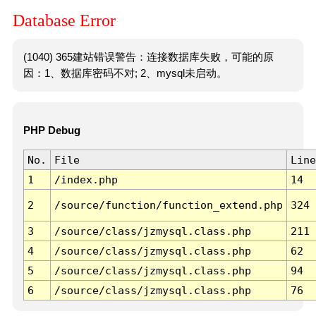
Database Error
(1040) 365建站错误警告：连接数据库失败，可能的原
因：1、数据库密码不对; 2、mysql未启动。
PHP Debug
No.
File
Line
1
/index.php
14
2
/source/function/function_extend.php
324
3
/source/class/jzmysql.class.php
211
4
/source/class/jzmysql.class.php
62
5
/source/class/jzmysql.class.php
94
6
/source/class/jzmysql.class.php
76