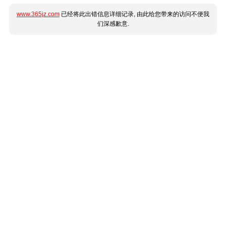
www.365jz.com
已经将此出错信息详细记录, 由此给您带来的访问不便我
们深感歉意.