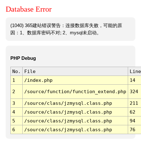
Database Error
(1040) 365建站错误警告：连接数据库失败，可能的原
因：1、数据库密码不对; 2、mysql未启动。
PHP Debug
No.
File
Line
1
/index.php
14
2
/source/function/function_extend.php
324
3
/source/class/jzmysql.class.php
211
4
/source/class/jzmysql.class.php
62
5
/source/class/jzmysql.class.php
94
6
/source/class/jzmysql.class.php
76