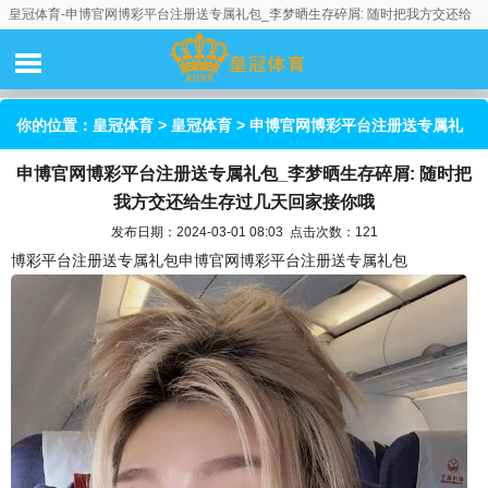
皇冠体育-申博官网博彩平台注册送专属礼包_李梦晒生存碎屑: 随时把我方交还给
生存过几天回家接你哦
你的位置：
皇冠体育
>
皇冠体育
> 申博官网博彩平台注册送专属礼
申博官网博彩平台注册送专属礼包_李梦晒生存碎屑: 随时把
包_李梦晒生存碎屑: 随时把我方交还给生存过几天回家接你哦
我方交还给生存过几天回家接你哦
发布日期：2024-03-01 08:03 点击次数：121
博彩平台注册送专属礼包申博官网博彩平台注册送专属礼包