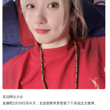
皇冠网址大全
直播吧2月29日讯今天，女篮密斯李梦更新了个东说念主微博。