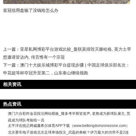
皇冠信用盘输了没钱给怎么办
上一篇：
亚星私网博彩平台游戏比较_曼联莫得毁灭滕哈格, 英力士早
想邀请皆达内, 传言惟有一个宗旨
下一篇：
澳门十大娱乐城博彩平台提现步骤 | 中国足球俱乐部名次：
申花超等杯夺冠升至第二，山东泰山继续领跑
相关资讯
热点资讯
澳门六合彩炸金花投注网站模板_隆多考辛斯皆发声, 老詹成为新球队雇主, 荒
疏成为球队考验组一员
太平洋在线正网威廉希尔体育APP下载（www.betkingdomzonezone.com）
北京赛车电子游戏北京足球单场投注_武磊的奉献？伊万最大的功劳不是2连