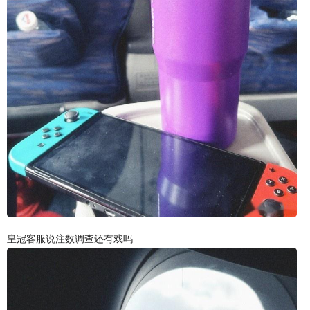
皇冠客服说注数调查还有戏吗