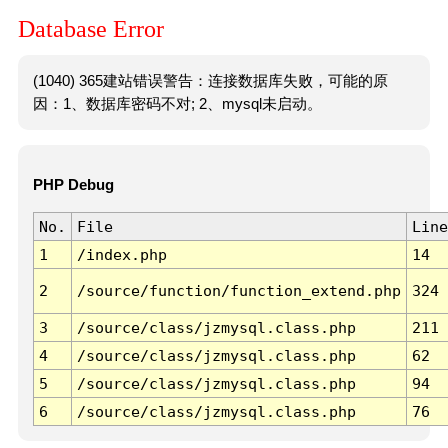
Database Error
(1040) 365建站错误警告：连接数据库失败，可能的原
因：1、数据库密码不对; 2、mysql未启动。
PHP Debug
No.
File
Line
1
/index.php
14
2
/source/function/function_extend.php
324
3
/source/class/jzmysql.class.php
211
4
/source/class/jzmysql.class.php
62
5
/source/class/jzmysql.class.php
94
6
/source/class/jzmysql.class.php
76