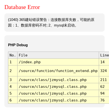
Database Error
(1040) 365建站错误警告：连接数据库失败，可能的原
因：1、数据库密码不对; 2、mysql未启动。
PHP Debug
No.
File
Line
1
/index.php
14
2
/source/function/function_extend.php
324
3
/source/class/jzmysql.class.php
211
4
/source/class/jzmysql.class.php
62
5
/source/class/jzmysql.class.php
94
6
/source/class/jzmysql.class.php
76