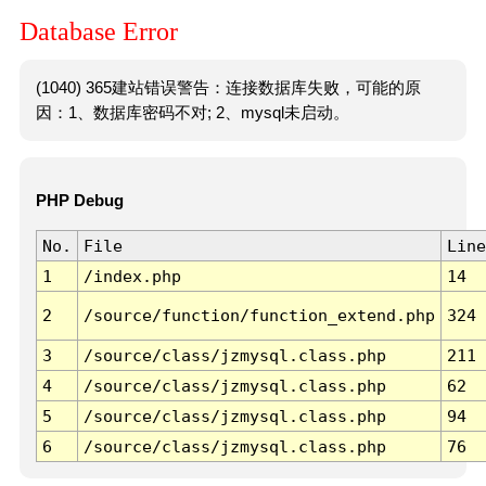
Database Error
(1040) 365建站错误警告：连接数据库失败，可能的原
因：1、数据库密码不对; 2、mysql未启动。
PHP Debug
No.
File
Line
1
/index.php
14
2
/source/function/function_extend.php
324
3
/source/class/jzmysql.class.php
211
4
/source/class/jzmysql.class.php
62
5
/source/class/jzmysql.class.php
94
6
/source/class/jzmysql.class.php
76