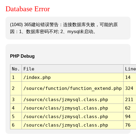
Database Error
(1040) 365建站错误警告：连接数据库失败，可能的原
因：1、数据库密码不对; 2、mysql未启动。
PHP Debug
No.
File
Line
1
/index.php
14
2
/source/function/function_extend.php
324
3
/source/class/jzmysql.class.php
211
4
/source/class/jzmysql.class.php
62
5
/source/class/jzmysql.class.php
94
6
/source/class/jzmysql.class.php
76