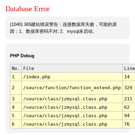
Database Error
(1040) 365建站错误警告：连接数据库失败，可能的原
因：1、数据库密码不对; 2、mysql未启动。
PHP Debug
No.
File
Line
1
/index.php
14
2
/source/function/function_extend.php
324
3
/source/class/jzmysql.class.php
211
4
/source/class/jzmysql.class.php
62
5
/source/class/jzmysql.class.php
94
6
/source/class/jzmysql.class.php
76