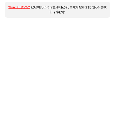
www.365jz.com
已经将此出错信息详细记录, 由此给您带来的访问不便我
们深感歉意.