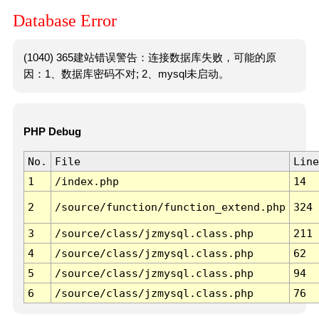
Database Error
(1040) 365建站错误警告：连接数据库失败，可能的原
因：1、数据库密码不对; 2、mysql未启动。
PHP Debug
No.
File
Line
1
/index.php
14
2
/source/function/function_extend.php
324
3
/source/class/jzmysql.class.php
211
4
/source/class/jzmysql.class.php
62
5
/source/class/jzmysql.class.php
94
6
/source/class/jzmysql.class.php
76