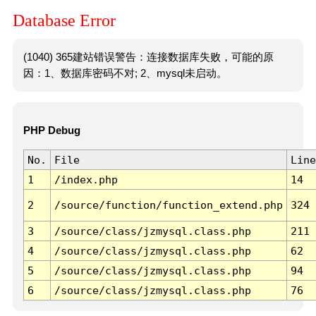
Database Error
(1040) 365建站错误警告：连接数据库失败，可能的原
因：1、数据库密码不对; 2、mysql未启动。
PHP Debug
No.
File
Line
1
/index.php
14
2
/source/function/function_extend.php
324
3
/source/class/jzmysql.class.php
211
4
/source/class/jzmysql.class.php
62
5
/source/class/jzmysql.class.php
94
6
/source/class/jzmysql.class.php
76