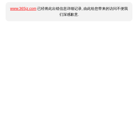
www.365jz.com
已经将此出错信息详细记录, 由此给您带来的访问不便我
们深感歉意.