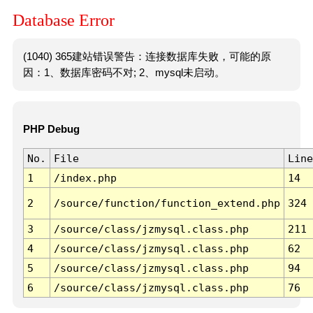
Database Error
(1040) 365建站错误警告：连接数据库失败，可能的原
因：1、数据库密码不对; 2、mysql未启动。
PHP Debug
No.
File
Line
1
/index.php
14
2
/source/function/function_extend.php
324
3
/source/class/jzmysql.class.php
211
4
/source/class/jzmysql.class.php
62
5
/source/class/jzmysql.class.php
94
6
/source/class/jzmysql.class.php
76